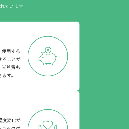
表れています。
で使用する
することが
て光熱費も
きます。
温度変化が
ショック対