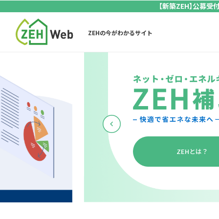
【新築ZEH】公募受
ZEHの今がわかるサイト
令和8
新築戸
ZEHの新
新築戸建
補