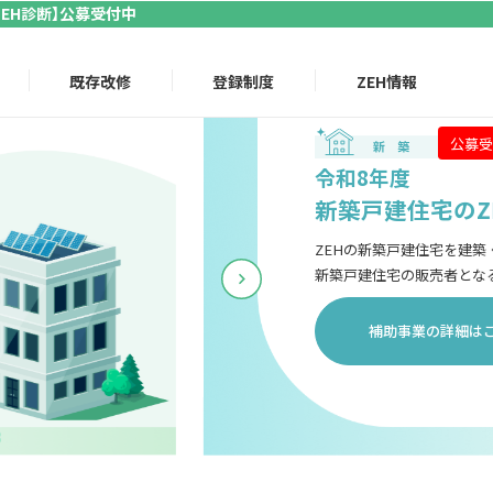
ZEH診断】公募受付中
既存改修
登録制度
ZEH情報
令和
新築
ZEHの