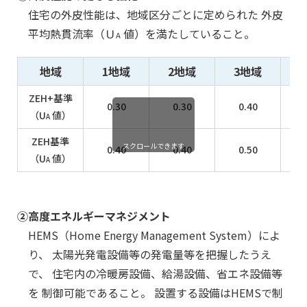
住宅の外皮性能は、地域区分ごとに定められた
外皮
平均熱貫流率（Ｕ
値）を満たしていること。
A
地域
1地域
2地域
3地域
ZEH+基準
0.30
0.30
0.40
（U
値）
A
ZEH基準
スクロールできます
0.40
0.40
0.50
（U
値）
A
②
高度エネルギーマネジメント
HEMS（Home Energy Management System）によ
り、
太陽光発電設備等の発電量等を把握したうえ
で、
住宅内の冷暖房設備、給湯設備、省エネ設備等
を
制御可能であること。
設置する設備はHEMSで制