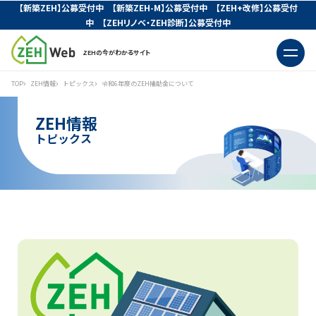
【新築ZEH】公募受付中 【新築ZEH-M】公募受付中 【ZEH+改修】公募受付
中 【ZEHリノベ・ZEH診断】公募受付中
ZEHの今がわかるサイト
TOP
ZEH情報
トピックス
令和6年度のZEH補助金について
ZEH情報
トピックス