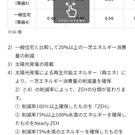
（等級5）
一般住宅
0.46
0.46
0.56
スクロールできます
（等級4）
※U
値
A
2）
一般住宅と比較して20%以上の一次エネルギー消費
量の削減
3）
太陽光発電の搭載
4）
太陽光発電による再生可能エネルギー（再エネ）に
より、一次エネルギー消費量の削減量を確保
2）と4）の削減率によって、ZEHの分類が変わりま
す。
①
削減率100％以上確保したものを『ZEH』
②
削減率75%以上100%未満のエネルギーを確保し
たものをNearly ZEH
③
削減率75%未満のエネルギーを確保したものを