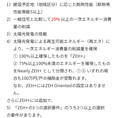
1）
建設予定地（地域区分）に応じた断熱性能（断熱等
性能等級5以上）
2）
一般住宅と比較して
25%
以上の一次エネルギー消費
量の削減
3）
太陽光発電の搭載
4）
太陽光発電による再生可能エネルギー（再エネ）に
より、一次エネルギー消費量の削減量を確保
①
100％以上確保したものを『ZEH+』
②
75%以上100%未満のエネルギーを確保したもの
をNearly ZEH+
として分類され、
①②
いずれの場
合も100万円/戸の補助金が受取れます。
なお、ZEH+にはZEH Orientedの設定はありませ
ん。
さらにZEH+には追加で、
5）
「ZEH+の3つの選択要件」のうち2つ以上の選択
の要件があります。