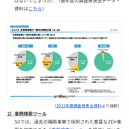
はないでしょうか。（過年度の調査発表会データ・
資料は
こちら
）
（
2022年度調査発表会資料
より抜粋）
2）
事例検索ツール
SIIでは、過去の補助事業で採択された豊富なZEH事