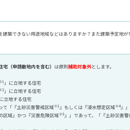
宅を建築できない用途地域などはありますか？また建築予定地が
住宅（申請敷地内を含む）
は原則
補助対象外
とします。
※1
」に立地する住宅
※2
」に立地する住宅
に立地する住宅
※1
※4
って「『土砂災害警戒区域
』もしくは『浸水想定区域
』」
※5
の区域』かつ『災害危険区域
』」であって、「『土砂災害警