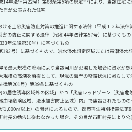
※6
14年法律第22号）第88条第5項の規定
により、当該住宅に
た旨が公表された住宅
における土砂災害防止対策の推進に関する法律（平成１２年法律
災害の防止に関する法律（昭和44年法律第57号）に基づくもの
和33年法律第30号）に基づくもの
律第193号）に基づくもので、洪水浸水想定区域または高潮浸水
得る最大規模の降雨により当該河川が氾濫した場合に浸水が想
大規模の高潮を前提として、現況の海岸の整備状況に照らして
法律第201号）第39条に基づくもの
域内の居住誘導区域外の区域」かつ「災害レッドゾーン（災害危
地崩壊危険区域、浸水被害防止区域）内」で建設されたものの
が1,000㎡以上）の開発によるもので、都市再生特別措置法第
町村長の勧告に従わなかった場合、その旨が市町村長により公