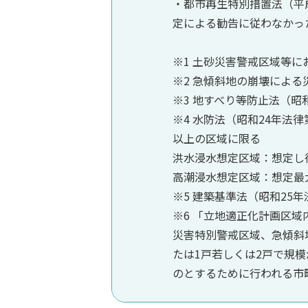
・都市再生特別措置法（平成
定による勧告に従わなかっ
※1 土砂災害警戒区域等
※2 急傾斜地の崩壊による
※3 地すべり等防止法（昭
※4 水防法（昭和24年法
以上の区域に限る
洪水浸水想定区域：想定し
高潮浸水想定区域：想定最
※5 建築基準法（昭和25年
※6 「立地適正化計画区
災害特別警戒区域、急傾斜
たは1戸若しくは2戸で規模
のとするために行われる市