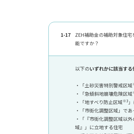
1-17
ZEH補助金の補助対象住
能ですか？
以下の
いずれかに該当する
・「土砂災害特別警戒区域
・「急傾斜地崩壊危険区域
※3
・「地すべり防止区域
」
・「市街化調整区域」であ
・「『市街化調整区域以外
域』」に立地する住宅