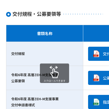
交付規程・公募要領等
書類名称
交
交付規程
令和6年度 高層ZEH-M支援事業
公
公募要領
スクロールできます
令和6年度 高層ZEH-M支援事業
指
交付申請書様式