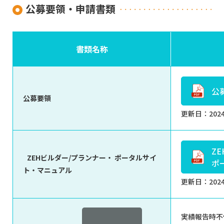
公募要領・申請書類
書類名称
公
公募要領
更新日：202
Z
ZEHビルダー/プランナー・ ポータルサイ
ポ
ト・マニュアル
更新日：202
実績報告時不