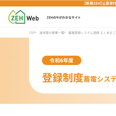
【新築ZEH】公募受
ZEHの今がわかるサイト
TOP
過年度の事業一覧
蓄電登録システム登録 よくあるご
令和6年度
登録制度
蓄電システ