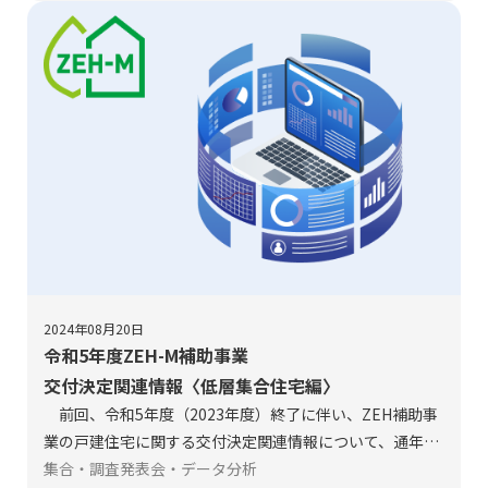
2024年08月20日
令和5年度ZEH-M補助事業
交付決定関連情報〈低層集合住宅編〉
前回、令和5年度（2023年度）終了に伴い、ZEH補助事
業の戸建住宅に関する交付決定関連情報について、通年で
の実績値による分析を行いました。 今回は、集合住宅のう
集合・調査発表会・データ分析