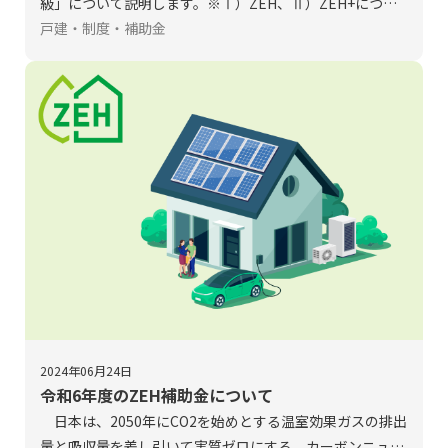
級」について説明します。※Ⅰ）ZEH、Ⅱ）ZEH+につい
ては、「令和6年度のZEH補助金について」をご覧下さ
戸建・制度・補助金
い。
2024年06月24日
令和6年度のZEH補助金について
日本は、2050年にCO2を始めとする温室効果ガスの排出
量と吸収量を差し引いて実質ゼロにする、カーボンニュー