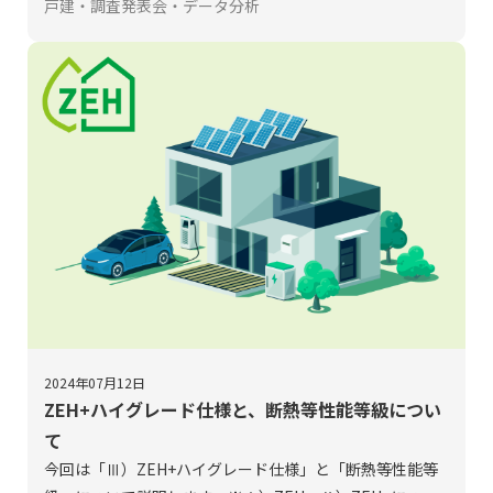
の2023年10月末時点のZEH補助事業の分析結果を発表し
戸建・調査発表会・データ分析
ています。
この度、令和5年度（2023年4月～2024年3月まで）の実績
値の集計・分析を行いました。
今回は戸建住宅に関する交付決定関連情報について取り上
げます。
2024年07月12日
ZEH+ハイグレード仕様と、断熱等性能等級につい
て
今回は「Ⅲ）ZEH+ハイグレード仕様」と「断熱等性能等