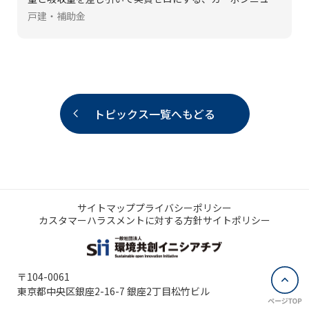
トラルの実現を目標に掲げています。住宅では、断熱性能
戸建・補助金
を高めて高効率な設備を導入することで冷暖房をはじめと
する必要なエネルギー量を減らし、さらにエネルギーを創
ることで全体での温室効果ガスの排出量削減を目指しま
す。
トピックス一覧へもどる
サイトマップ
プライバシーポリシー
カスタマーハラスメントに対する方針
サイトポリシー
〒104-0061
東京都中央区銀座2-16-7 銀座2丁目松竹ビル